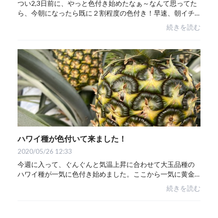
つい2,3日前に、やっと色付き始めたなぁ～なんて思ってた
ら、今朝になったら既に２割程度の色付き！早速、朝イチ
にお試し収穫で味や身質のチェック。色付き始めたら早い
続きを読む
とはいえ、ここまで早いとは驚き。。。食べ...
ハワイ種が色付いて来ました！
2020/05/26 12:33
今週に入って、ぐんぐんと気温上昇に合わせて大玉品種の
ハワイ種が一気に色付き始めました。ここから一気に黄金
色に色付き、完熟パイナップルへと変身！スナックパイン
続きを読む
と一緒にお届けできる日も間近です。酸味と...